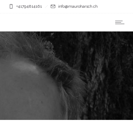
+41794814161
info@mauroharsch.ch